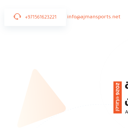
info@ajmansports.net
+971561623221